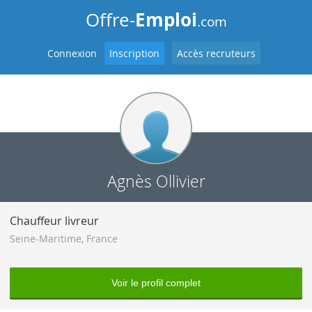
Emploi
Offre-
.com
Connexion
Inscription
Accès recruteurs
Agnès Ollivier
Chauffeur livreur
Seine-Maritime
,
France
Voir le profil complet