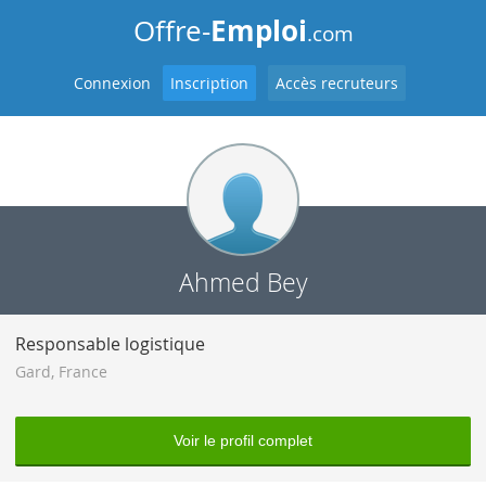
Emploi
Offre-
.com
Connexion
Inscription
Accès recruteurs
Ahmed Bey
Responsable logistique
Gard
,
France
Voir le profil complet