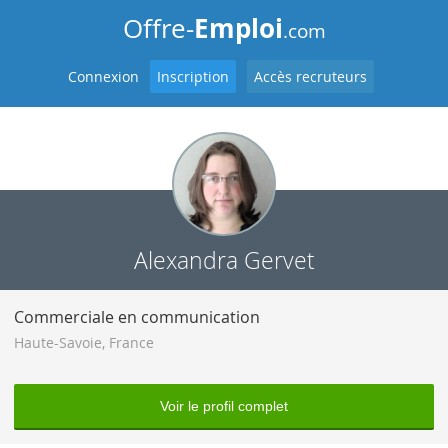
Emploi
Offre-
.com
Connexion
Inscription
Accès recruteurs
Alexandra Gervet
Commerciale en communication
Haute-Savoie
,
France
Voir le profil complet