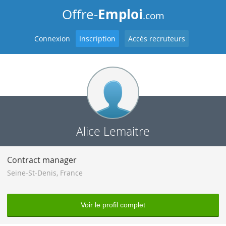
Emploi
Offre-
.com
Connexion
Inscription
Accès recruteurs
Alice Lemaitre
Contract manager
Seine-St-Denis
,
France
Voir le profil complet