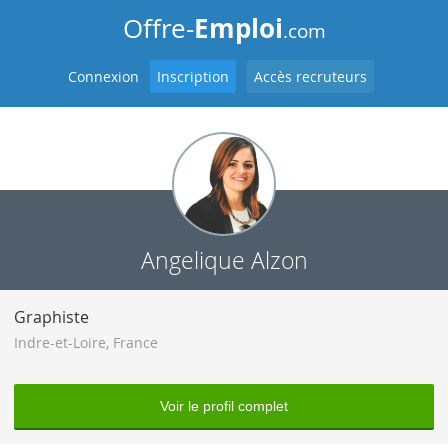
Emploi
Offre-
.com
Connexion
Inscription
Accès recruteurs
Angelique Alzon
Graphiste
Indre-et-Loire
,
France
Voir le profil complet