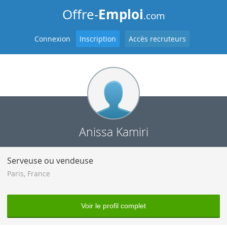
Emploi
Offre-
.com
Connexion
Inscription
Accès recruteurs
Anissa Kamiri
Serveuse ou vendeuse
Paris
,
France
Voir le profil complet