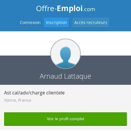
Emploi
Offre-
.com
Connexion
Inscription
Accès recruteurs
Arnaud Lattaque
Ast cal/adv/charge clientele
Yonne
,
France
Voir le profil complet