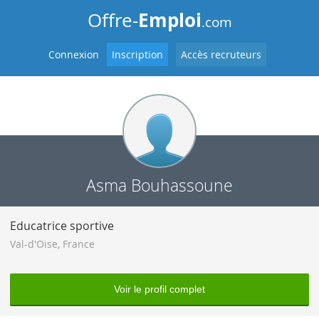
Emploi
Offre-
.com
Connexion
Inscription
Accès recruteurs
Asma Bouhassoune
Educatrice sportive
Val-d'Oise
,
France
Voir le profil complet