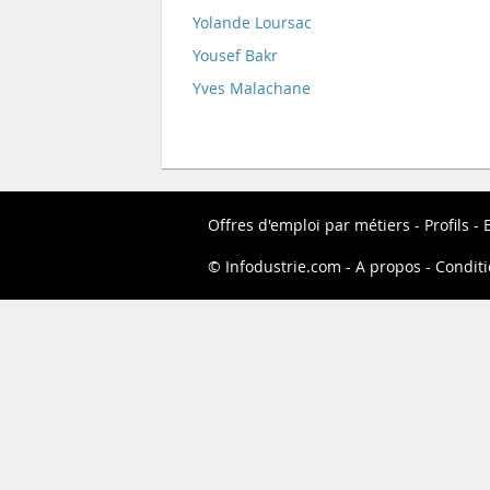
Yolande Loursac
Yousef Bakr
Yves Malachane
Offres d'emploi par métiers
Profils
Infodustrie.com
A propos
Conditi