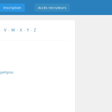
Inscription
Accès recruteurs
V
W
X
Y
Z
-
-
-
-
-
 njampou