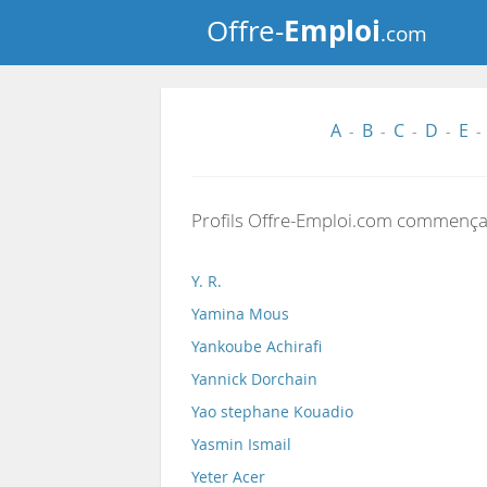
Emploi
Offre-
.com
A
B
C
D
E
-
-
-
-
-
Profils Offre-Emploi.com commença
Y. R.
Yamina Mous
Yankoube Achirafi
Yannick Dorchain
Yao stephane Kouadio
Yasmin Ismail
Yeter Acer