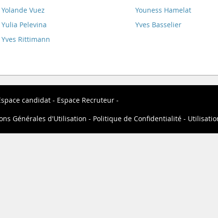
Yolande Vuez
Youness Hamelat
Yulia Pelevina
Yves Basselier
Yves Rittimann
Espace candidat
Espace Recruteur
ons Générales d'Utilisation
Politique de Confidentialité
Utilisati