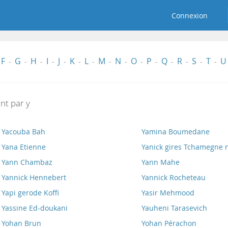
Connexion
F
G
H
I
J
K
L
M
N
O
P
Q
R
S
T
U
-
-
-
-
-
-
-
-
-
-
-
-
-
-
-
nt par y
Yacouba Bah
Yamina Boumedane
Yana Etienne
Yanick gires Tchamegne
Yann Chambaz
Yann Mahe
Yannick Hennebert
Yannick Rocheteau
Yapi gerode Koffi
Yasir Mehmood
Yassine Ed-doukani
Yauheni Tarasevich
Yohan Brun
Yohan Pérachon